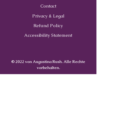
Contact
Privacy & Legal
Refund Policy
Accessibility Statement
© 2022 von Augustina Rush. Alle Rechte
vorbehalten.
Contact
Us
407-900-0843
Info@CoachWithRush.com