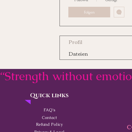
Folgen
Profil
Dateien
“Strength without emoti
Quick links
Contact
FAQ's
Contact
Refund Policy