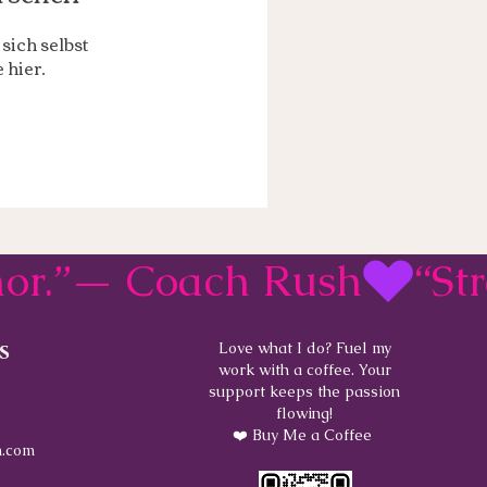
sich selbst
 hier.
rmor.”— Coach Rush
s
Love what I do? Fuel my
work with a coffee. Your
support keeps the passion
flowing!
❤️ Buy Me a Coffee
.com