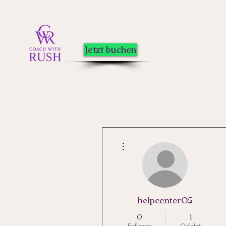
Jetzt buchen
Weitere Optionen
helpcenter05
0
1
Follower
Gefolgt