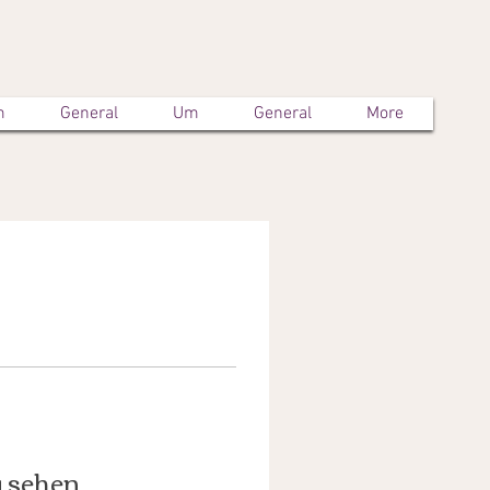
m
General
Um
General
More
u sehen