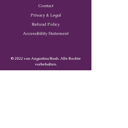
Contact
Privacy & Legal
Refund Policy
Accessibility Statement
© 2022 von Augustina Rush. Alle Rechte
vorbehalten.
Contact
Us
407-900-0843
Info@CoachWithRush.com