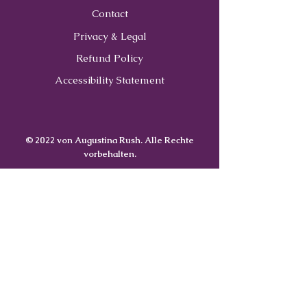
Contact
Privacy & Legal
Refund Policy
Accessibility Statement
© 2022 von Augustina Rush. Alle Rechte
vorbehalten.
Contact
Us
407-900-0843
Info@CoachWithRush.com