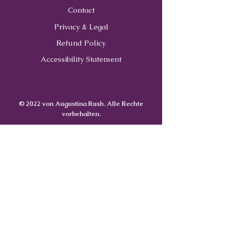
Contact
Privacy & Legal
Refund Policy
Accessibility Statement
© 2022 von Augustina Rush. Alle Rechte
vorbehalten.
Contact
Us
407-900-0843
Info@CoachWithRush.com