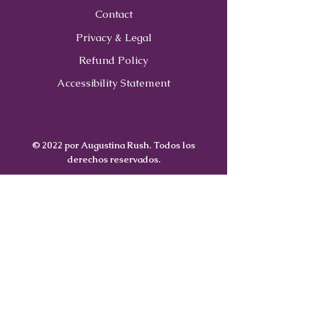
Contact
Privacy & Legal
Refund Policy
Accessibility Statement
© 2022 por Augustina Rush. Todos los
derechos reservados.
Contact
Us
407-900-0843
Info@CoachWithRush.com