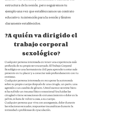
estructura de la sesión, pero seguiremos tu
ejemplo una vez que establezcamos un contrato
educativo, tu intención para la sesión y límites
claramente establecidos.
¿A quién va dirigido el
trabajo corporal
sexológico?
Cualquier persona interesada en tener una experiencia más
profunda de su propio ser encarnado. El Trabajo Corporal
Sexológico es una herramienta útil para aprender a estar más
presente en tu placer y a conectar más profundamente con tu
erotismo.
Cualquier persona interesada en recuperar la autonomía
sobre su propio cuerpo después de una cirugía, un parto, una
agresión o un cambio de género. Usted merece sentirse bien;
si ha sufrido un trauma físico o emocional (incluidas las
cirugías) o tiene sensaciones de entumecimiento o dolor en la
pelvis, es hora de volver a casa, a su cuerpo.
Cualquier persona que viva con anorgasmia, dolor durante
las relaciones sexuales, respuestas traumáticas durante la
intimidad o problemas de eyaculación.