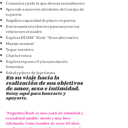
Comunica y pide lo que deseas sexualmente
Aprende a moverte alrededor del cuerpo de
tu pareja
Amplía tu capacidad de placer en pareja
Entrenamiento tántrico para mejorar tus
relaciones sexuales
Explora BDSM ~ Kink ~ Sexo alternativo
Masaje sensual
Toque nutritivo
Charla erotica
Explora el punto G y la eyaculación
femenina
Salud y placer de la próstata
En su viaje hacia la
realización de sus objetivos
de amor, sexo e intimidad.
Estoy aquí para honrarte y
apoyarte.
“Augustina Rush es una coach de intimidad y
sexualidad amable, atenta y muy bien
informada. Como hombre de unos 60 años,