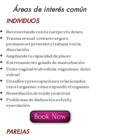
Áreas de interés común
INDIVIDUOS
Reconectando con tu cuerpo y tu deseo
Trauma sexual: contacto seguro,
permanecer presente y trabajar con la
disociación
Ampliando tu capacidad de placer
Entrenamiento guiado de masturbación
Dolor vaginal (vulvodinia, vaginismo, dolor
vulvar)
Desafíos y preocupaciones relacionados
con el orgasmo: cómo expandir el orgasmo
Remediación de tejido cicatricial
Problemas de disfunción eréctil y
eyaculación
Book Now
PAREJAS