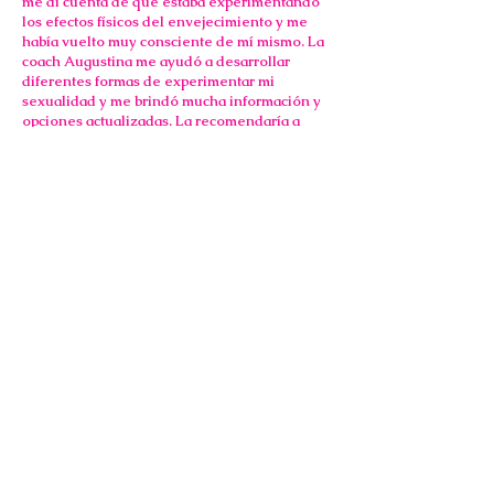
me di cuenta de que estaba experimentando
los efectos físicos del envejecimiento y me
había vuelto muy consciente de mí mismo. La
coach Augustina me ayudó a desarrollar
diferentes formas de experimentar mi
sexualidad y me brindó mucha información y
opciones actualizadas. La recomendaría a
cualquiera que necesite ayuda con su
sexualidad”.
~ J, Washington DC