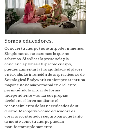
Somos educadores.
Conocer tu cuerpo tiene un poder inmenso.
Simplemente no sabemos lo que no
sabemos. Si aplicas la presencia y la
conciencia plenas a tu propio cuerpo,
puedes aumentar la tranquilidad y el placer
en tu vida. La intención de un practicante de
Sexological Bodywork es siempre crear una
mayor autonomía personal en el cliente,
permitiéndole actuar de forma
independiente y tomar sus propias
decisiones libres mediante el
reconocimiento de las necesidades de su
cuerpo. Mi objetivo como educadora es
crear un contenedor seguro para que tanto
tu mente como tu cuerpo puedan
manifestarse plenamente.