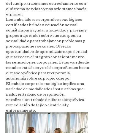
del cuerpo, trabajamos estrechamente con
el sistema nervioso y nos orientamos hacia
el placer.
Los trabajadores corporales sexológicos
certificados brindan educación sexual
somática para ayudar a individuos, parejas y
grupos a aprender sobre sus cuerpos, su
sexualidad o para trabajar con problemas y
preocupaciones sexuales. Ofrezco
oportunidades de aprendizaje experiencial
que acceden e integran conscientemente
las sensaciones corporales. Estas van desde
estados extáticos y eróticos profundos hasta
el mapeo pélvico para recuperar la
autonomía sobre su propio cuerpo.
El trabajo corporal sexológico implica una
variedad de modalidades instructivas que
incluyen trabajo de respiración,
vocalización, trabajo de liberación pélvica,
remediación de tejido cicatricial y
entrenamiento.