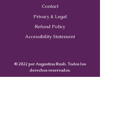
Contact
Privacy & Legal
Refund Policy
Accessibility Statement
© 2022 por Augustina Rush. Todos los
derechos reservados.
Contact
Us
407-900-0843
Info@CoachWithRush.com