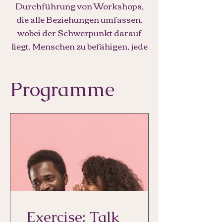
Durchführung von Workshops,
die alle Beziehungen umfassen,
wobei der Schwerpunkt darauf
liegt, Menschen zu befähigen, jede
Minute des Tages die besten
Entscheidungen für sich selbst zu
Programme
treffen und ihr Leben in Liebe zu
leben.
Exercise: Talk