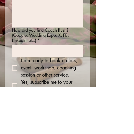
How did you find Coach Rush?
(Google, Wedding Expo, X, FB,
LinkedIn, etc.)
*
I am ready to book a class, 
event, workshop, coaching 
session or other service.
Yes, subscribe me to your 
newsletter.
Tragen Sie sich in
unsere Mailingliste ein