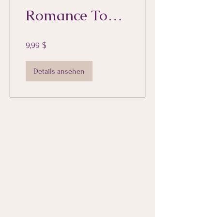
Romance To
Each Other
9,99 $
Details ansehen