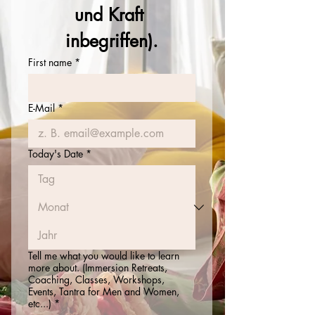
und Kraft 
inbegriffen).
First name
*
E-Mail
*
Today's Date
*
Tell me what you would like to learn
more about. (Immersion Retreats,
Coaching, Classes, Workshops,
Events, Tantra for Men and Women,
etc...)
*