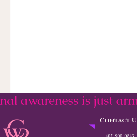
onal awareness is just a
Contact U
407-900-0843