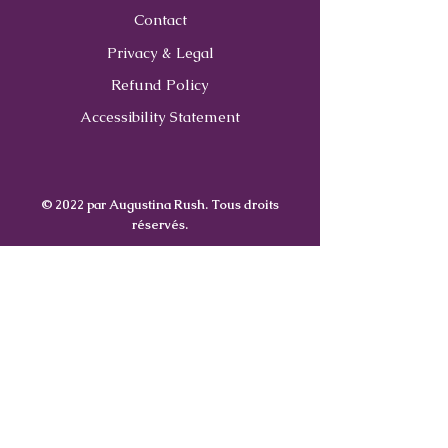
Contact
Privacy & Legal
Refund Policy
Accessibility Statement
© 2022 par Augustina Rush. Tous droits
réservés.
Contact
Us
407-900-0843
Info@CoachWithRush.com