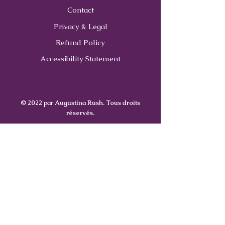
Contact
Privacy & Legal
Refund Policy
Accessibility Statement
© 2022 par Augustina Rush. Tous droits
réservés.
Contact
Us
407-900-0843
Info@CoachWithRush.com