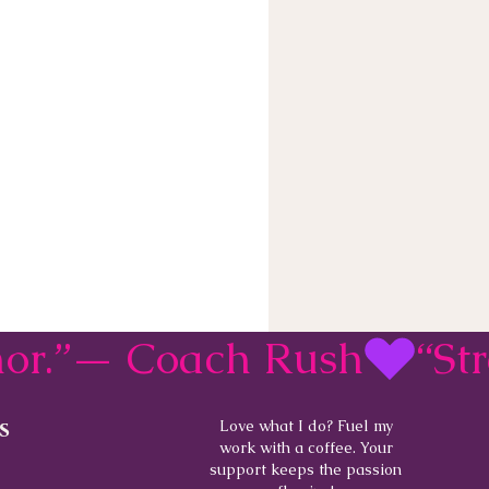
rmor.”— Coach Rush
s
Love what I do? Fuel my
work with a coffee. Your
support keeps the passion