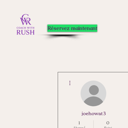
Réservez maintenant
Plus d'actions
joehowat3
1
0
Abonné
Suivi