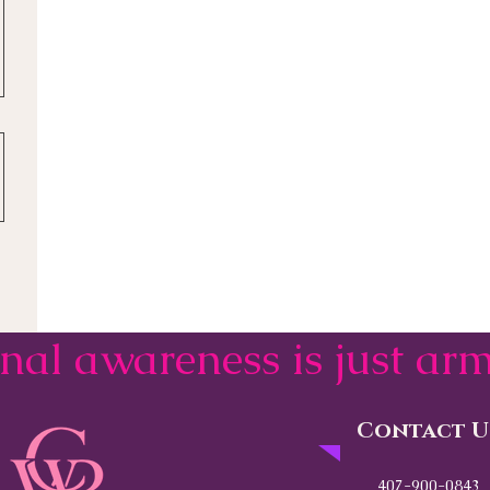
onal awareness is just a
Contact U
407-900-0843