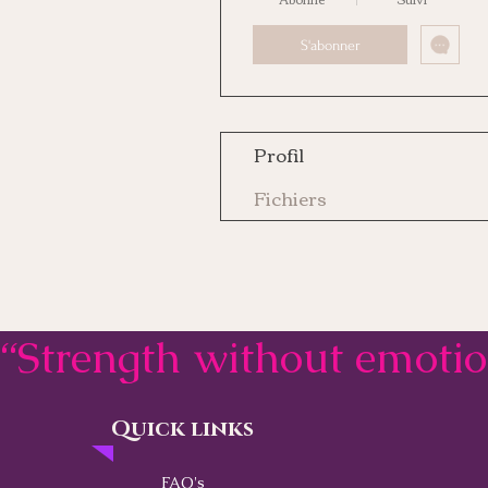
S'abonner
Profil
Fichiers
“Strength without emoti
Quick links
Contact
FAQ's