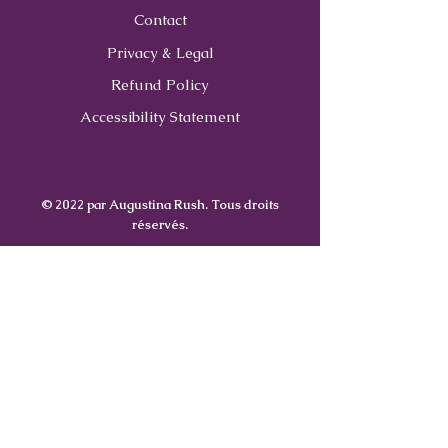
Contact
Privacy & Legal
Refund Policy
Accessibility Statement
© 2022 par Augustina Rush. Tous droits
réservés.
Contact
Us
407-900-0843
Info@CoachWithRush.com