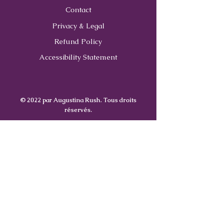
Contact
Privacy & Legal
Refund Policy
Accessibility Statement
© 2022 par Augustina Rush. Tous droits
réservés.
Contact
Us
407-900-0843
Info@CoachWithRush.com