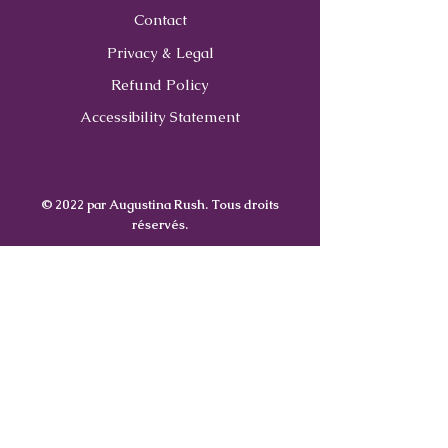
Contact
Privacy & Legal
Refund Policy
Accessibility Statement
© 2022 par Augustina Rush. Tous droits
réservés.
Contact
Us
407-900-0843
Info@CoachWithRush.com