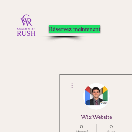
Réservez maintenant
Plus d'actions
Wix Website
0
0
Abonné
Suivi