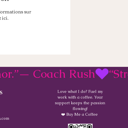
formations sur
ici.
rmor.”— Coach Rush
s
Love what I do? Fuel my
work with a coffee. Your
support keeps the passion
flowing!
❤️ Buy Me a Coffee
.com