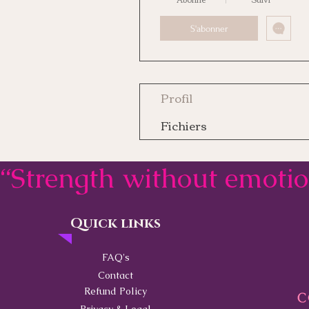
S'abonner
Profil
Fichiers
“Strength without emoti
Quick links
Contact
FAQ's
Contact
Refund Policy