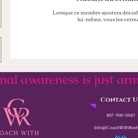
Lorsque ce membre ajoutera des in
lui-même, vous les verrez 
onal awareness is just a
Contact U
407-900-0843
Info@CoachWithRush