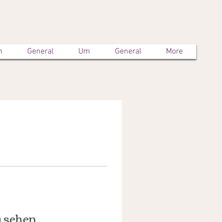
m
General
Um
General
More
u sehen