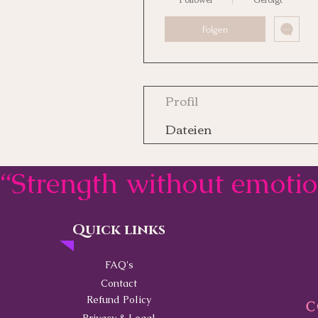
Folgen
Profil
Dateien
“Strength without emoti
Quick links
Contact
FAQ's
Contact
Refund Policy