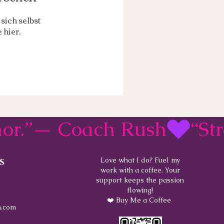
sich selbst
 hier.
rmor.”— Coach Rush
s
Love what I do? Fuel my
work with a coffee. Your
support keeps the passion
flowing!
❤️ Buy Me a Coffee
.com