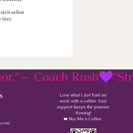
sich selbst
 hier.
rmor.”— Coach Rush
s
Love what I do? Fuel my
work with a coffee. Your
support keeps the passion
flowing!
❤️ Buy Me a Coffee
.com