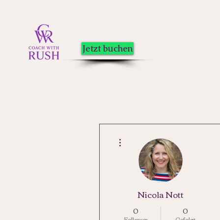
Jetzt buchen
Weitere Optionen
Nicola Nott
0
0
Follower
Gefolgt