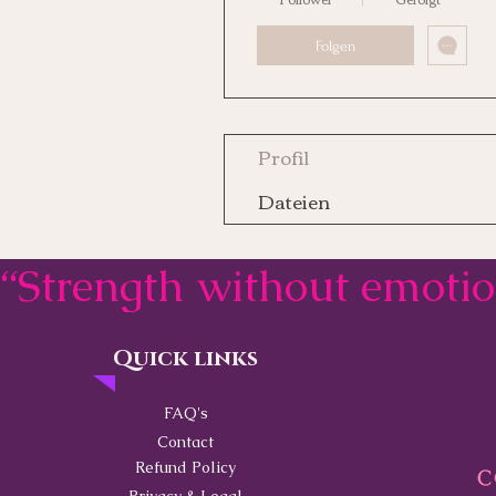
Folgen
Profil
Dateien
“Strength without emoti
Quick links
Contact
FAQ's
Contact
Refund Policy