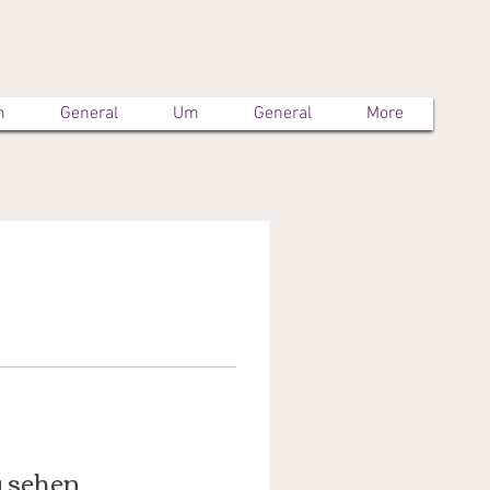
m
General
Um
General
More
u sehen