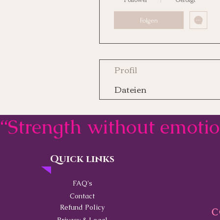
Folgen
Profil
Dateien
“Strength without emoti
Quick links
Contact
FAQ's
Contact
Refund Policy