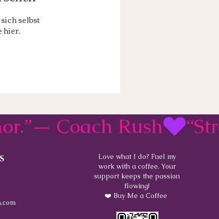
sich selbst
 hier.
rmor.”— Coach Rush
s
Love what I do? Fuel my
work with a coffee. Your
support keeps the passion
flowing!
❤️ Buy Me a Coffee
.com