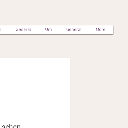
m
General
Um
General
More
u sehen