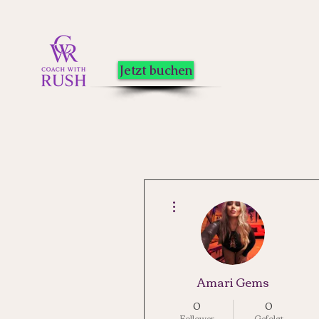
Jetzt buchen
Weitere Optionen
Amari Gems
0
0
Follower
Gefolgt